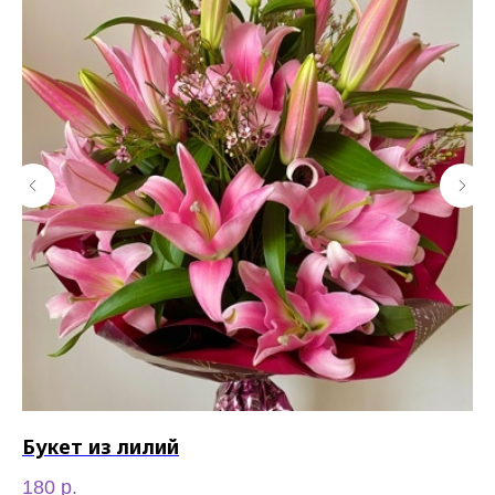
Букет из лилий
Б
180
р.
65