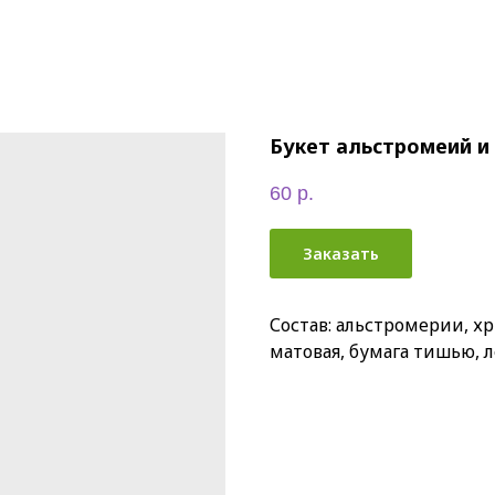
Букет альстромеий и
60
р.
Заказать
Состав: альстромерии, х
матовая, бумага тишью, л