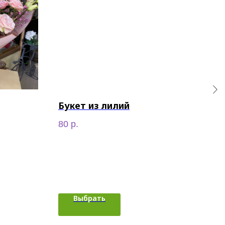
Букет из лилий
Зим
ящ
80
р.
70
Выбрать