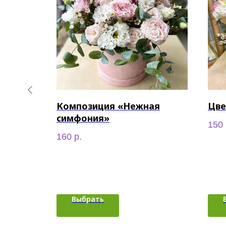
Композиция «Нежная
Цве
симфония»
150
160
р.
Выбрать