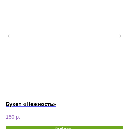
Букет «Нежность»
Р
150
р.
85
Выбрать