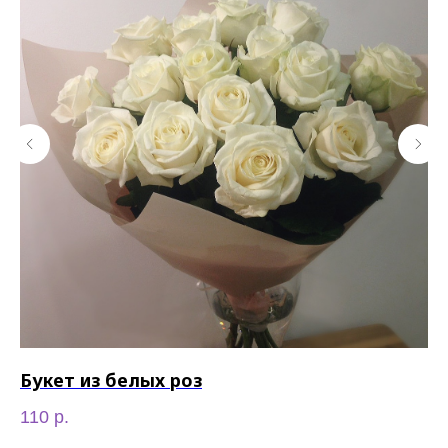
Букет из белых роз
Н
110
р.
50