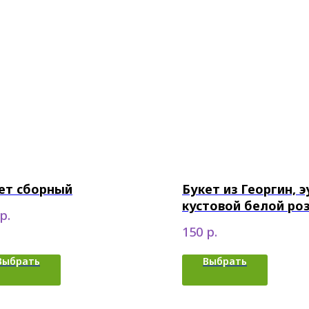
ет сборный
Букет из Георгин, 
кустовой белой ро
р.
амаранта
р.
150
Выбрать
Выбрать