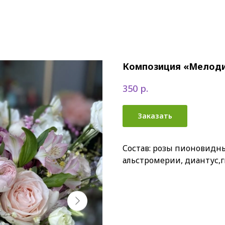
Композиция «Мелоди
р.
350
Заказать
Состав: розы пионовидн
альстромерии, диантус,г