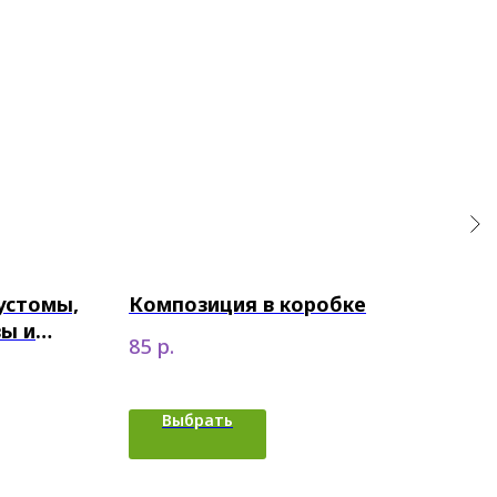
эустомы,
Композиция в коробке
Бу
зы и
р.
85
120
Выбрать