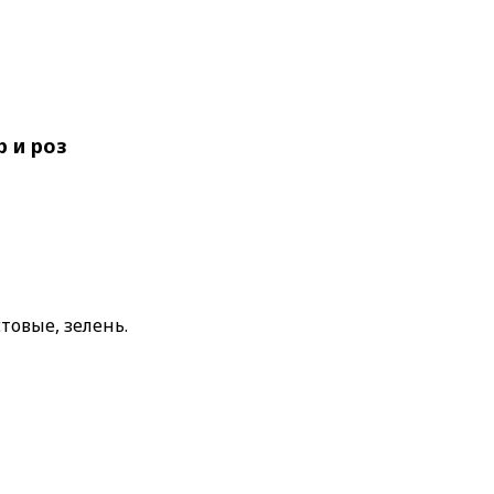
 и роз
стовые, зелень.