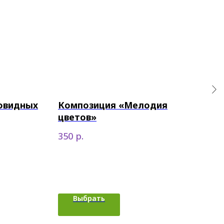
новидных
Композиция «Мелодия
Ко
цветов»
200
р.
350
Выбрать