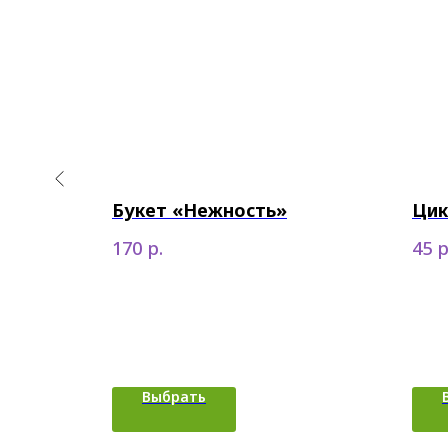
бке
Букет «Нежность»
Цик
р.
р
170
45
Выбрать