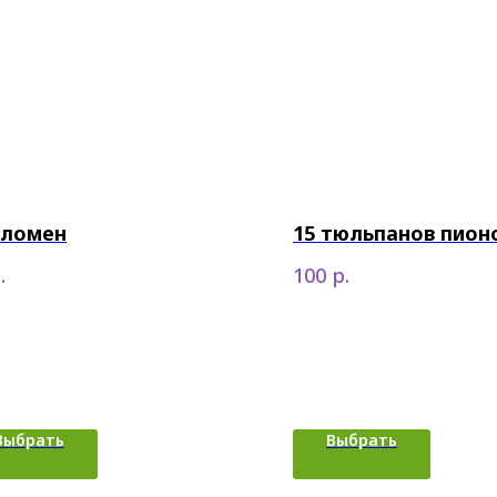
ломен
15 тюльпанов пио
.
р.
100
Выбрать
Выбрать