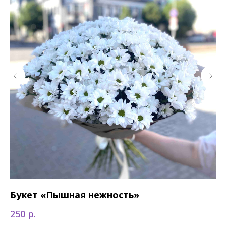
Букет «Пышная нежность»
З
р.
250
55