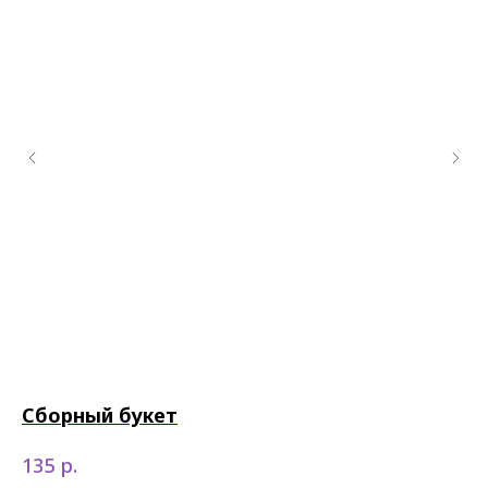
Сборный букет
К
р.
135
14