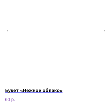
Букет «Нежное облако»
Б
г
60
р.
18