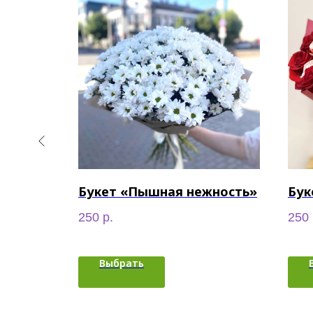
бке
Букет «Пышная нежность»
Бук
250
р.
250
Выбрать